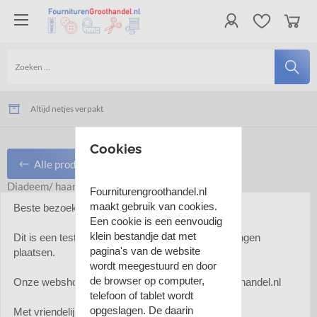
Niet goed, geld terug
Voor 15:00 uur besteld, morgen in huis
Altijd netjes verpakt
Cookies
Haaraccessoires
Alle producten
Diadeem/ haarband
Fourniturengroothandel.nl
maakt gebruik van cookies.
Beste bezoeker,
Diadeem/ haarband
Een cookie is een eenvoudig
klein bestandje dat met
Dit is een test-webshop. U kunt hier geen bestellingen
pagina's van de website
plaatsen.
wordt meegestuurd en door
Sorteer op:
items:
de browser op computer,
Onze webshop vindt u hier:
www.fourniturengroothandel.nl
telefoon of tablet wordt
opgeslagen. De daarin
Met vriendelijke groet,