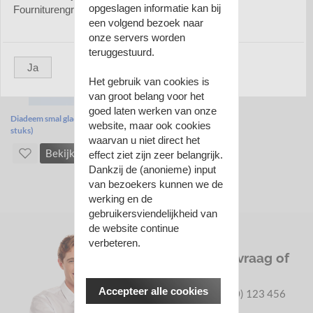
opgeslagen informatie kan bij
Fourniturengroothandel.nl
een volgend bezoek naar
onze servers worden
teruggestuurd.
Ja
Het gebruik van cookies is
van groot belang voor het
goed laten werken van onze
Diadeem smal glad 6 mm fuchsia (6
website, maar ook cookies
stuks)
waarvan u niet direct het
Bekijk
effect ziet zijn zeer belangrijk.
Dankzij de (anonieme) input
van bezoekers kunnen we de
werking en de
gebruikersviendelijkheid van
de website continue
verbeteren.
Heeft u een vraag of
hulp nodig?
Accepteer alle cookies
Bel ons via (0900) 123 456
789