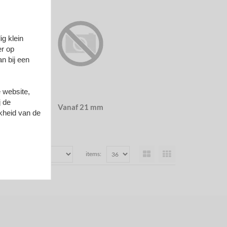
g klein
er op
n bij een
 website,
j de
Vanaf 21 mm
kheid van de
items: