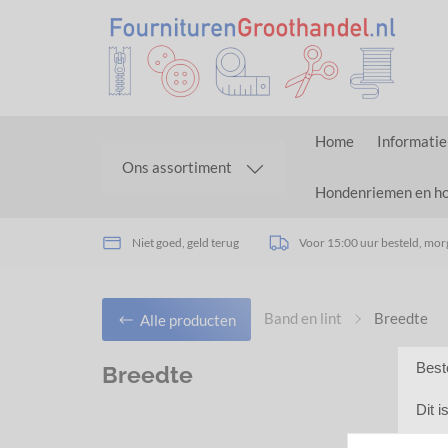
Home
Informatie
Ons assortiment
Hondenriemen en h
Niet goed, geld terug
Voor 15:00 uur besteld, morg
Band en lint
Breedte
Alle producten
Best
Breedte
Dit 