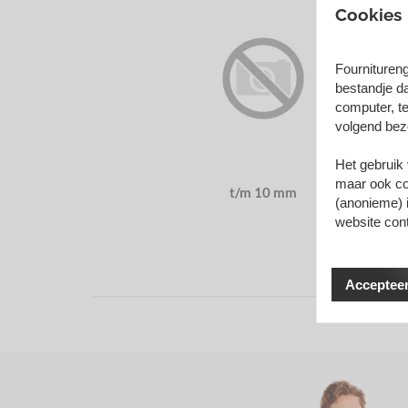
Onze
Cookies
Met v
Four
Fournituren
bestandje d
computer, te
volgend bez
J
Het gebruik
maar ook coo
t/m 10 mm
(anonieme) 
website con
Accepteer