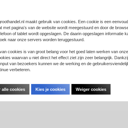
 webshop vindt u hier:
www.fourniturengroothandel.nl
riendelijke groet,
niturengroothandel.nl
groothandel.nl maakt gebruik van cookies. Een cookie is een eenvoudi
at met pagina's van de website wordt meegestuurd en door de brows
lefoon of tablet wordt opgeslagen. De daarin opgeslagen informatie ka
oek naar onze servers worden teruggestuurd.
a
 van cookies is van groot belang voor het goed laten werken van onze
kies waarvan u niet direct het effect ziet zijn zeer belangrijk. Dankzi
11 t/m 20 mm
input van bezoekers kunnen we de werking en de gebruikersviendelij
tinue verbeteren.
Sorteer op:
 alle cookies
Kies je cookies
Weiger cookies