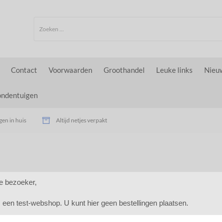
Contact
Voorwaarden
Groothandel
Leuke links
Nieu
ondentuigen
en in huis
Altijd netjes verpakt
e bezoeker,
is een test-webshop. U kunt hier geen bestellingen plaatsen.