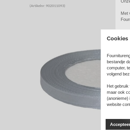
Onze
(Artikelnr: 902011093)
Met v
Four
Cookies
J
Fournituren
bestandje d
computer, te
volgend bez
Het gebruik
maar ook coo
(anonieme) 
website con
Accepteer