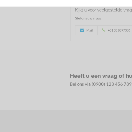
Kijkt u voor veelgestelde vr
Stel ons uw vraag
Mail
+31 35 8877336
Heeft u een vraag of h
Bel ons via (0900) 123 456 789