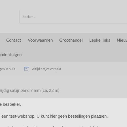
Contact
Voorwaarden
Groothandel
Leuke links
Nieu
ondentuigen
en in huis
Altijd netjes verpakt
zijdig satijnband 7 mm (ca. 22 m)
e bezoeker,
is een test-webshop. U kunt hier geen bestellingen plaatsen.
m (ca. 22 m)