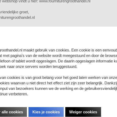
 webshop vindt u hier:
www.fourniturengroothandel.nl
riendelijke groet,
Mooie kwaliteit satijnband. Enke
niturengroothandel.nl
Afname per rol.
Artikelnummer
a
Aantal eenheden op voorraad - 
oeken
groothandel.nl maakt gebruik van cookies. Een cookie is een eenvoudi
at met pagina's van de website wordt meegestuurd en door de brows
lefoon of tablet wordt opgeslagen. De daarin opgeslagen informatie ka
Dit product is niet uit voorr
oek naar onze servers worden teruggestuurd.
Op verlanglijst
 van cookies is van groot belang voor het goed laten werken van onze
kies waarvan u niet direct het effect ziet zijn zeer belangrijk. Dankzi
input van bezoekers kunnen we de werking en de gebruikersviendelij
Log in om uw prijzen te zi
tinue verbeteren.
product?
Vragen per mail proberen we 
 alle cookies
Kies je cookies
Weiger cookies
Voor dringende vragen kunt 
klantenservice.