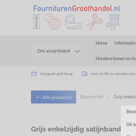
Home
Informatie
Ons assortiment
Hondenriemen en h
Niet goed, geld terug
Voor 15:00 uur besteld, morg
Band en lint
Grijs enkel
Alle producten
Best
Dit 
Grijs enkelzijdig satijnband 7 m